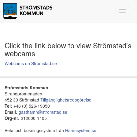
Toggle
navigat
Click the link below to view Strömstad's
webcams
Webcams on Stromstad.se
Strömstads Kommun
Strandpromenaden
452 30 Strömstad
Tillgänglighetsredogörelse
Tel:
+46 (0) 526-19050
Email:
gasthamn@stromstad.se
Org-nr:
212000-1405
Betal och bokningssystem från
Hamnsystem.se