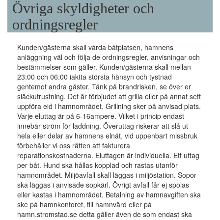
Övriga skyldigheter och
ordningsregler
Kunden/gästerna skall vårda båtplatsen, hamnens
anläggning väl och följa de ordningsregler, anvisningar och
bestämmelser som gäller. Kunden/gästerna skall mellan
23:00 och 06:00 iaktta största hänsyn och tystnad
gentemot andra gäster. Tänk på brandrisken, se över er
släckutrustning. Det är förbjudet att grilla eller på annat sett
uppföra eld i hamnområdet. Grillning sker på anvisad plats.
Varje eluttag är på 6-16ampere. Vilket i princip endast
innebär ström för laddning. Överuttag riskerar att slå ut
hela eller delar av hamnens elnät, vid uppenbart missbruk
förbehåller vi oss rätten att fakturera
reparationskostnaderna. Eluttagen är individuella. Ett uttag
per båt. Hund ska hållas kopplad och rastas utanför
hamnområdet. Miljöavfall skall läggas i miljöstation. Sopor
ska läggas i anvisade sopkärl. Övrigt avfall får ej spolas
eller kastas i hamnområdet. Betalning av hamnavgiften ska
ske på hamnkontoret, till hamnvärd eller på
hamn.stromstad.se detta gäller även de som endast ska