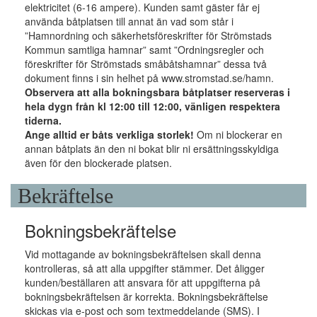
elektricitet (6-16 ampere). Kunden samt gäster får ej
använda båtplatsen till annat än vad som står i
”Hamnordning och säkerhetsföreskrifter för Strömstads
Kommun samtliga hamnar” samt ”Ordningsregler och
föreskrifter för Strömstads småbåtshamnar” dessa två
dokument finns i sin helhet på www.stromstad.se/hamn.
Observera att alla bokningsbara båtplatser reserveras i
hela dygn från kl 12:00 till 12:00, vänligen respektera
tiderna.
Ange alltid er båts verkliga storlek!
Om ni blockerar en
annan båtplats än den ni bokat blir ni ersättningsskyldiga
även för den blockerade platsen.
Bekräftelse
Bokningsbekräftelse
Vid mottagande av bokningsbekräftelsen skall denna
kontrolleras, så att alla uppgifter stämmer. Det åligger
kunden/beställaren att ansvara för att uppgifterna på
bokningsbekräftelsen är korrekta. Bokningsbekräftelse
skickas via e-post och som textmeddelande (SMS). I