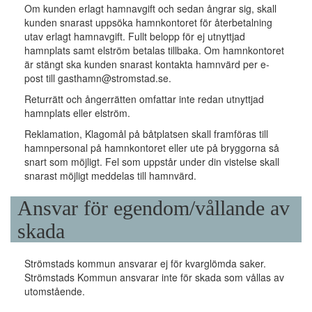
Om kunden erlagt hamnavgift och sedan ångrar sig, skall
kunden snarast uppsöka hamnkontoret för återbetalning
utav erlagt hamnavgift. Fullt belopp för ej utnyttjad
hamnplats samt elström betalas tillbaka. Om hamnkontoret
är stängt ska kunden snarast kontakta hamnvärd per e-
post till gasthamn@stromstad.se.
Returrätt och ångerrätten omfattar inte redan utnyttjad
hamnplats eller elström.
Reklamation, Klagomål på båtplatsen skall framföras till
hamnpersonal på hamnkontoret eller ute på bryggorna så
snart som möjligt. Fel som uppstår under din vistelse skall
snarast möjligt meddelas till hamnvärd.
Ansvar för egendom/vållande av
skada
Strömstads kommun ansvarar ej för kvarglömda saker.
Strömstads Kommun ansvarar inte för skada som vållas av
utomstående.