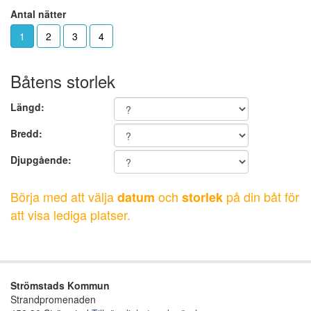
Antal nätter
1
2
3
4
Båtens storlek
Längd:
Bredd:
Djupgående:
Börja med att välja
och
på din båt för
datum
storlek
att visa lediga platser.
Strömstads Kommun
Strandpromenaden