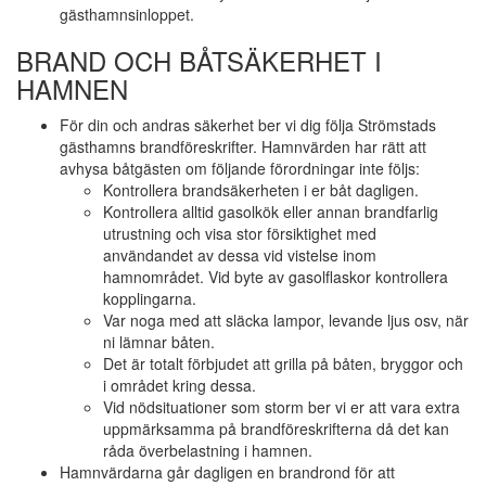
gästhamnsinloppet.
BRAND OCH BÅTSÄKERHET I
HAMNEN
För din och andras säkerhet ber vi dig följa Strömstads
gästhamns brandföreskrifter. Hamnvärden har rätt att
avhysa båtgästen om följande förordningar inte följs:
Kontrollera brandsäkerheten i er båt dagligen.
Kontrollera alltid gasolkök eller annan brandfarlig
utrustning och visa stor försiktighet med
användandet av dessa vid vistelse inom
hamnområdet. Vid byte av gasolflaskor kontrollera
kopplingarna.
Var noga med att släcka lampor, levande ljus osv, när
ni lämnar båten.
Det är totalt förbjudet att grilla på båten, bryggor och
i området kring dessa.
Vid nödsituationer som storm ber vi er att vara extra
uppmärksamma på brandföreskrifterna då det kan
råda överbelastning i hamnen.
Hamnvärdarna går dagligen en brandrond för att