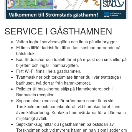
SERVICE I GÄSTHAMNEN
Vatten ingår i serviceavgiften och finns på alla bryggor.
El finns till/för laddström till en fast kostnad beroende på
båtstorlek.
Kod till duschar och toalett får ni på e-post och sms eller på
biljetten och ingår i hamnavgiften.
Fritt Wi-Fi finns i hela gästhamnen.
Tvättmaskiner och torktumlare finner du i vår tvättstuga i
badhuset, två dörrar från hamnkontoret.
Polletter till maskinerna säljs på Hamnkontoret och i
Badhusets reception.
Sopcontainer (moloks) för brännbara sopor finns vid
Torskholmen och hamnkontoret, vid hamnkontoret finns
även källsortering. Kontakta hamnvärdarna för att lämna in
miljöfarligt avfall.
Septiktanksug hittar du i gästhamnen på östsidan av
Torskholmen och vid myrens hamn en halv sjömil söder om